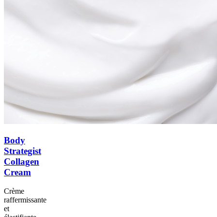
Body
Strategist
Collagen
Cream
Crème
raffermissante
et