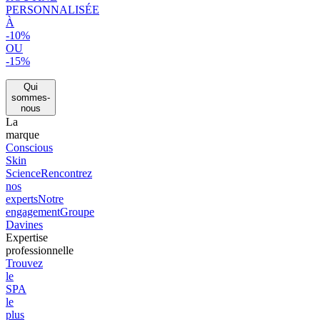
PERSONNALISÉE
À
-10%
OU
-15%
Qui
sommes-
nous
La
marque
Conscious
Skin
Science
Rencontrez
nos
experts
Notre
engagement
Groupe
Davines
Expertise
professionnelle
Trouvez
le
SPA
le
plus