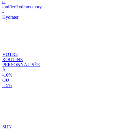
et
tonifier
Hydramemory
-
Hydrater
VOTRE
ROUTINE
PERSONNALISÉE
À
-10%
OU
-15%
SUN