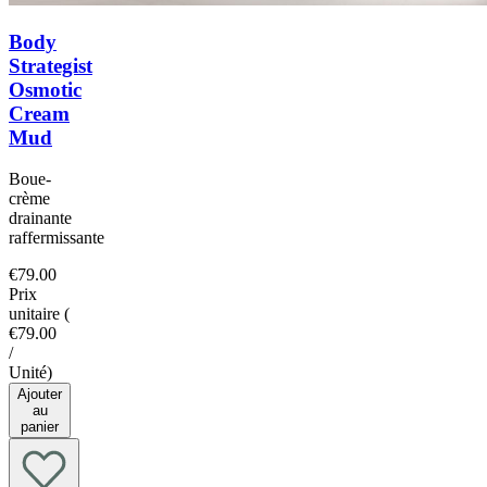
Body
Strategist
Osmotic
Cream
Mud
Boue-
crème
drainante
raffermissante
€79.00
Prix
unitaire
(
€79.00
/
Unité
)
Ajouter
au
panier