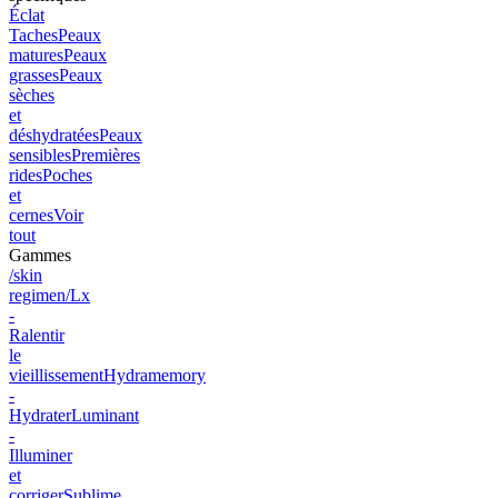
Éclat
Taches
Peaux
matures
Peaux
grasses
Peaux
sèches
et
déshydratées
Peaux
sensibles
Premières
rides
Poches
et
cernes
Voir
tout
Gammes
/skin
regimen/Lx
-
Ralentir
le
vieillissement
Hydramemory
-
Hydrater
Luminant
-
Illuminer
et
corriger
Sublime