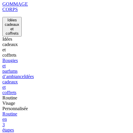
GOMMAGE
CORPS
Idées
cadeaux
et
coffrets
Idées
cadeaux
et
coffrets
Bougies
et
parfums
d’ambiance
Idées
cadeaux
et
coffrets
Routine
Visage
Personnalisée
Routine
en
3
étapes