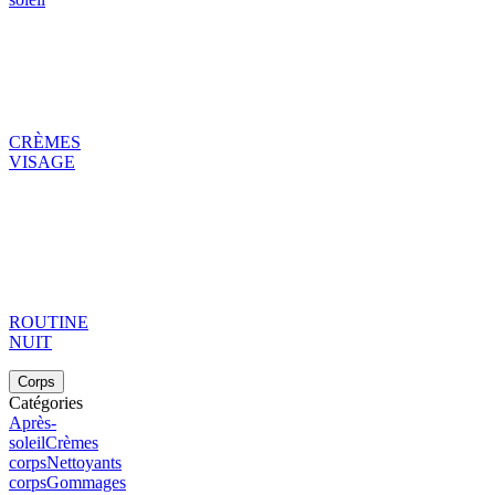
CRÈMES
VISAGE
ROUTINE
NUIT
Corps
Catégories
Après-
soleil
Crèmes
corps
Nettoyants
corps
Gommages