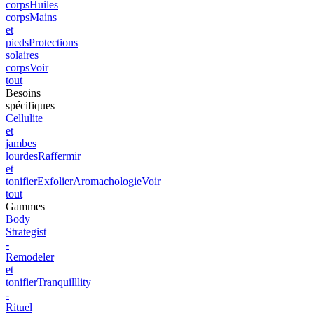
corps
Huiles
corps
Mains
et
pieds
Protections
solaires
corps
Voir
tout
Besoins
spécifiques
Cellulite
et
jambes
lourdes
Raffermir
et
tonifier
Exfolier
Aromachologie
Voir
tout
Gammes
Body
Strategist
-
Remodeler
et
tonifier
Tranquilllity
-
Rituel