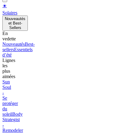
☀️
Solaires
Nouveautés
et Best-
Sellers
En
vedette
Nouveautés
Best-
sellers
Essentiels
d’été
Lignes
les
plus
aimées
Sun
Soul
-
Se
protéger
du
soleil
Body
Strategist
-
Remodeler