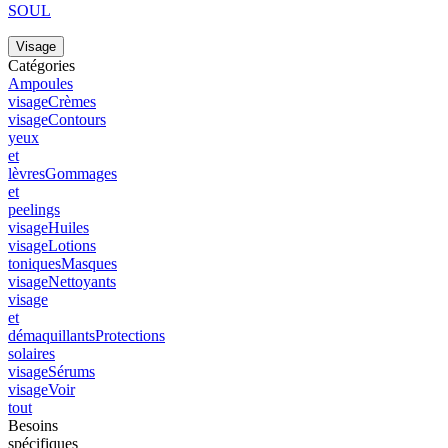
SOUL
Visage
Catégories
Ampoules
visage
Crèmes
visage
Contours
yeux
et
lèvres
Gommages
et
peelings
visage
Huiles
visage
Lotions
toniques
Masques
visage
Nettoyants
visage
et
démaquillants
Protections
solaires
visage
Sérums
visage
Voir
tout
Besoins
spécifiques