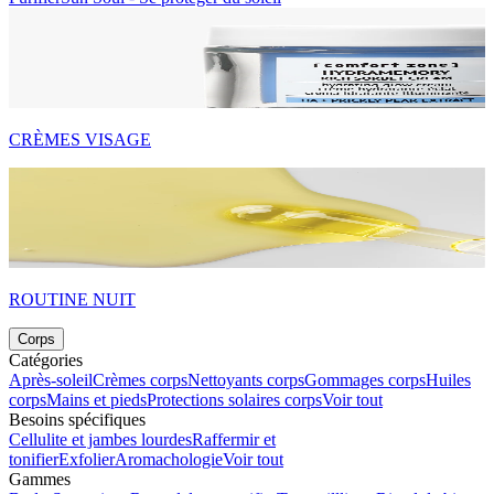
CRÈMES VISAGE
ROUTINE NUIT
Corps
Catégories
Après-soleil
Crèmes corps
Nettoyants corps
Gommages corps
Huiles
corps
Mains et pieds
Protections solaires corps
Voir tout
Besoins spécifiques
Cellulite et jambes lourdes
Raffermir et
tonifier
Exfolier
Aromachologie
Voir tout
Gammes