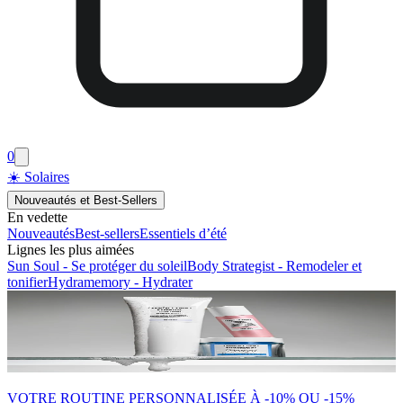
0
☀️ Solaires
Nouveautés et Best-Sellers
En vedette
Nouveautés
Best-sellers
Essentiels d’été
Lignes les plus aimées
Sun Soul - Se protéger du soleil
Body Strategist - Remodeler et
tonifier
Hydramemory - Hydrater
VOTRE ROUTINE PERSONNALISÉE À -10% OU -15%