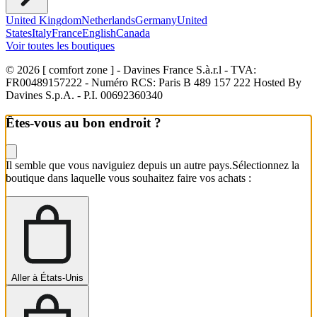
United Kingdom
Netherlands
Germany
United
States
Italy
France
English
Canada
Voir toutes les boutiques
© 2026 [ comfort zone ] - Davines France S.à.r.l
- TVA:
FR00489157222 - Numéro RCS: Paris B 489 157 222 Hosted By
Davines S.p.A. - P.I. 00692360340
Êtes-vous au bon endroit ?
Il semble que vous naviguiez depuis un autre pays.
Sélectionnez la
boutique dans laquelle vous souhaitez faire vos achats :
Aller à États-Unis