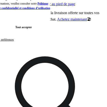
ormations, veuillez consulter notre
Passer au contenu principal
Politique
Aller au pied de page
 confidentialité et conditions d’utilisation de
1
🏖️Jusqu’au 24 août, profitez de la livraison offerte sur toutes vos
m
commandes, sans minimum d’achat.
Achetez maintenant
🏖️
Tout accepter
s préférences