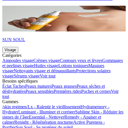
SUN SOUL
Visage
Catégories
Ampoules visage
Crèmes visage
Contours yeux et lèvres
Gommages
et peelings visage
Huiles visage
Lotions toniques
Masques
visage
Nettoyants visage et démaquillants
Protections solaires
visage
Sérums visage
Voir tout
Besoins spécifiques
Éclat
Taches
Peaux matures
Peaux grasses
Peaux sèches et
déshydratées
Peaux sensibles
Premières rides
Poches et cernes
Voir
tout
Gammes
/skin regimen/Lx - Ralentir le vieillissement
Hydramemory -
Hydrater
Luminant - Illuminer et corriger
Sublime Skin - Réduire les
signes de l’âge
Essential - Nettoyer
Remedy - Apaiser et
calmer
Renight - Régénération nocturne
Active Pureness -
Purifier
Sun Soul - Se protéger du soleil