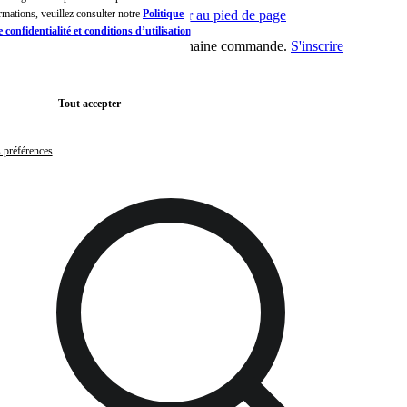
ormations, veuillez consulter notre
Passer au contenu principal
Politique
Aller au pied de page
 confidentialité et conditions d’utilisation de
10€ de réduction sur votre prochaine commande.
S'inscrire
R
maintenant
t
Tout accepter
s préférences