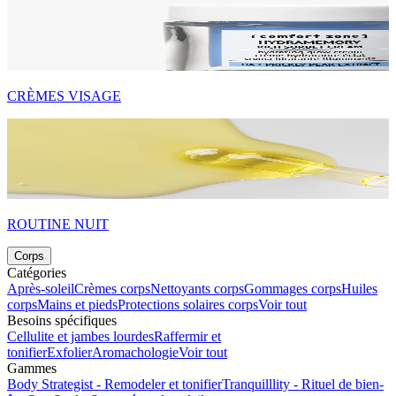
CRÈMES VISAGE
ROUTINE NUIT
Corps
Catégories
Après-soleil
Crèmes corps
Nettoyants corps
Gommages corps
Huiles
corps
Mains et pieds
Protections solaires corps
Voir tout
Besoins spécifiques
Cellulite et jambes lourdes
Raffermir et
tonifier
Exfolier
Aromachologie
Voir tout
Gammes
Body Strategist - Remodeler et tonifier
Tranquilllity - Rituel de bien-