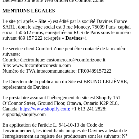
Bienvenus sur le site Web officiel de Comfort Zone!
MENTIONS LÉGALES
Le site (ci-après «
Site
») est édité par la société Davines France
SARL, dont le siège social est 3 rue Moncey, 75009 Paris, capital
social 150.612 euros, enregistrée au RCS de Paris sous le numéro
suivant 489 157 222 (ci-après «
Davines
»).
Le service client Comfort Zone peut être contacté de la manière
suivante:
Courrier électronique: customercare@comfortzone.it
Site: www.fr.comfortzoneskin.com
Numéro de TVA intracommunautaire: FR00489157222
Le Directeur de la publication du Site est BRUNO LELIÈVRE,
représentant de Davines.
Le prestataire assurant l'hébergement du site est Shopify 151
O’Connor Street, Ground Floor, Ottawa, Ontario K2P 2L8,
Canada;
https://www.shopify.com;
+1 613 241 2828;
support@shopify.com
En application de l'article L. 541-10-13 du Code de
l'environnement, les identifiants uniques de Davines attestant de
l'enregistrement au registre des producteurs sont les suivants: N°