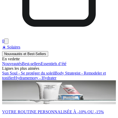
0
☀️ Solaires
Nouveautés et Best-Sellers
En vedette
Nouveautés
Best-sellers
Essentiels d’été
Lignes les plus aimées
Sun Soul - Se protéger du soleil
Body Strategist - Remodeler et
tonifier
Hydramemory - Hydrater
VOTRE ROUTINE PERSONNALISÉE À -10% OU -15%