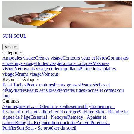
SUN SOUL
Visage
Catégories
Ampoules visage
Crèmes visage
Contours yeux et lèvres
Gommages
et peelings visage
Huiles visage
Lotions toniques
Masques
visage
Nettoyants visage et démaquillants
Protections solaires
visage
Sérums visage
Voir tout
Besoins spécifiques
Éclat
Taches
Peaux matures
Peaux grasses
Peaux sèches et
déshydratées
Peaux sensibles
Premières rides
Poches et cernes
Voir
tout
Gammes
/skin regimen/Lx - Ralentir le vieillissement
Hydramemory -
Hydrater
Luminant - Illuminer et corriger
Sublime Skin - Réduire les
signes de l’âge
Essential - Nettoyer
Remedy - Apaiser et
calmer
Renight - Régénération nocturne
Active Pureness -
Purifier
Sun Soul - Se protéger du soleil