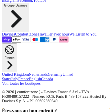
Instagram
Facebook
Youtube
Groupe Davines
Davines
Comfort Zone
Travailler avec nous
We Listen to You
France
United Kingdom
Netherlands
Germany
United
States
Italy
France
English
Canada
Voir toutes les boutiques
© 2026 [ comfort zone ] - Davines France S.à.r.l
- TVA:
FR00489157222 - Numéro RCS: Paris B 489 157 222 Hosted By
Davines S.p.A. - P.I. 00692360340
Êtes-vous au bon endroit ?