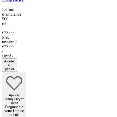
Parfum
d’ambiance
500
ml
€73.00
Prix
unitaire
(
€73.00
/
Unité
)
Ajouter
au
panier
Ajouter
Tranquillity™
Home
Fragrance à
votre liste de
souhaits