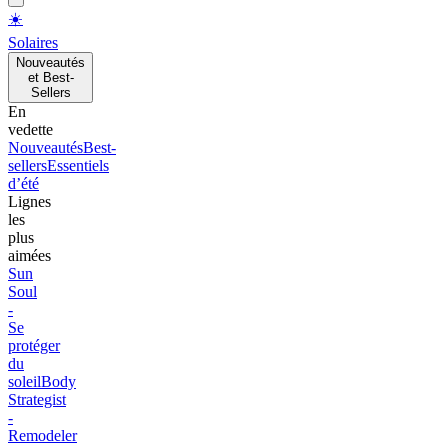
☀️
Solaires
Nouveautés
et Best-
Sellers
En
vedette
Nouveautés
Best-
sellers
Essentiels
d’été
Lignes
les
plus
aimées
Sun
Soul
-
Se
protéger
du
soleil
Body
Strategist
-
Remodeler