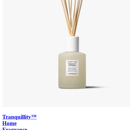
Tranquillity™
Home
Fragrance