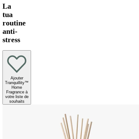
La
tua
routine
anti-
stress
Ajouter
Tranquillity™
Home
Fragrance à
votre liste de
souhaits