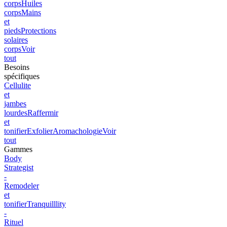
corps
Huiles
corps
Mains
et
pieds
Protections
solaires
corps
Voir
tout
Besoins
spécifiques
Cellulite
et
jambes
lourdes
Raffermir
et
tonifier
Exfolier
Aromachologie
Voir
tout
Gammes
Body
Strategist
-
Remodeler
et
tonifier
Tranquilllity
-
Rituel