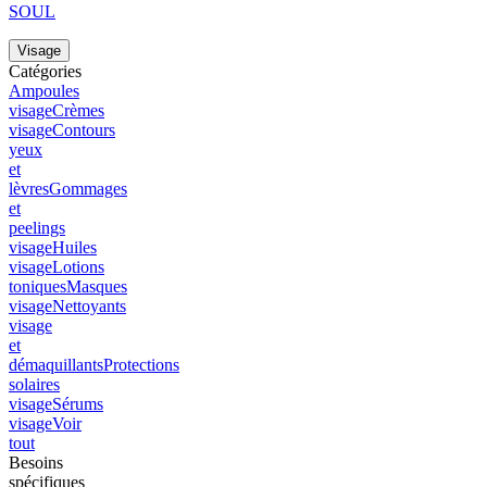
SOUL
Visage
Catégories
Ampoules
visage
Crèmes
visage
Contours
yeux
et
lèvres
Gommages
et
peelings
visage
Huiles
visage
Lotions
toniques
Masques
visage
Nettoyants
visage
et
démaquillants
Protections
solaires
visage
Sérums
visage
Voir
tout
Besoins
spécifiques