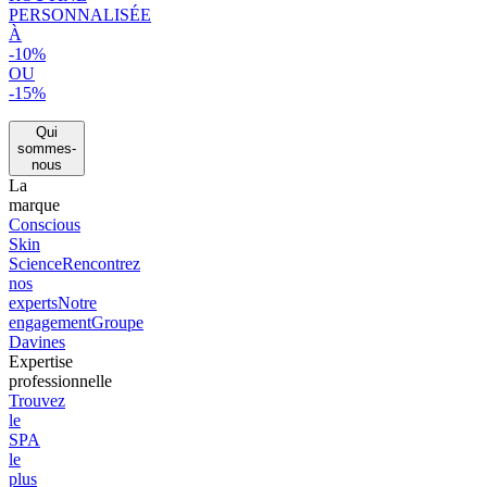
PERSONNALISÉE
À
-10%
OU
-15%
Qui
sommes-
nous
La
marque
Conscious
Skin
Science
Rencontrez
nos
experts
Notre
engagement
Groupe
Davines
Expertise
professionnelle
Trouvez
le
SPA
le
plus