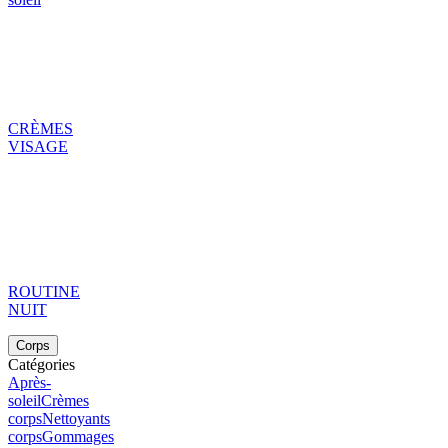
CRÈMES
VISAGE
ROUTINE
NUIT
Corps
Catégories
Après-
soleil
Crèmes
corps
Nettoyants
corps
Gommages