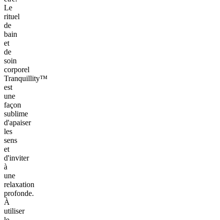
Le
rituel
de
bain
et
de
soin
corporel
Tranquillity™
est
une
façon
sublime
d'apaiser
les
sens
et
d'inviter
à
une
relaxation
profonde.
À
utiliser
le