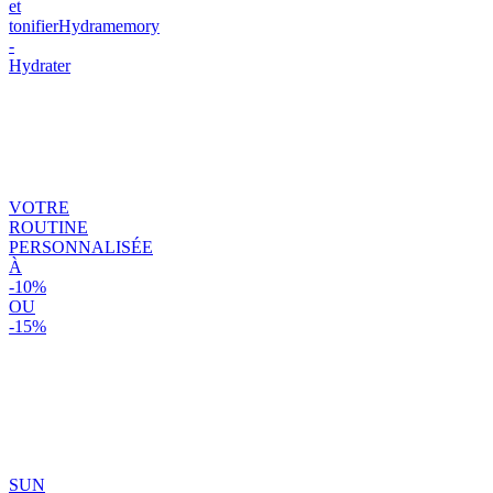
et
tonifier
Hydramemory
-
Hydrater
VOTRE
ROUTINE
PERSONNALISÉE
À
-10%
OU
-15%
SUN