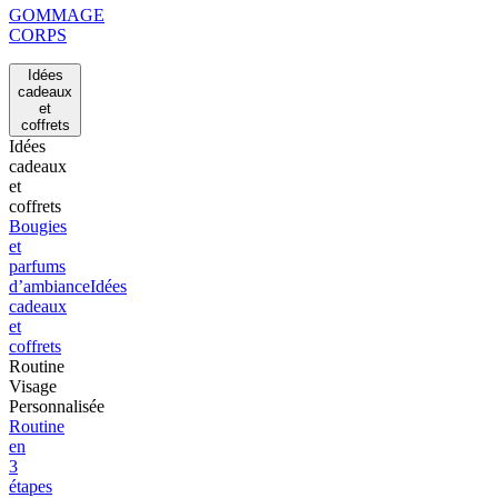
GOMMAGE
CORPS
Idées
cadeaux
et
coffrets
Idées
cadeaux
et
coffrets
Bougies
et
parfums
d’ambiance
Idées
cadeaux
et
coffrets
Routine
Visage
Personnalisée
Routine
en
3
étapes