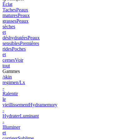
Éclat
Taches
Peaux
matures
Peaux
grasses
Peaux
sèches
et
déshydratées
Peaux
sensibles
Premières
rides
Poches
et
cernes
Voir
tout
Gammes
/skin
regimen/Lx
-
Ralentir
le
vieillissement
Hydramemory
-
Hydrater
Luminant
-
Illuminer
et
corriger
Sublime