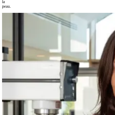
la
peau.