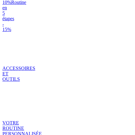
10%
Routine
en
5
étapes
-
15%
ACCESSOIRES
ET
OUTILS
VOTRE
ROUTINE
PERSONNALISÉE