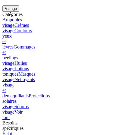
Visage
Catégories
Ampoules
visage
Crèmes
visage
Contours
yeux
et
lèvres
Gommages
et
peelings
visage
Huiles
visage
Lotions
toniques
Masques
visage
Nettoyants
visage
et
démaquillants
Protections
solaires
visage
Sérums
visage
Voir
tout
Besoins
spécifiques
Éclat