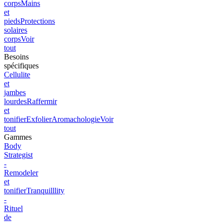
corps
Mains
et
pieds
Protections
solaires
corps
Voir
tout
Besoins
spécifiques
Cellulite
et
jambes
lourdes
Raffermir
et
tonifier
Exfolier
Aromachologie
Voir
tout
Gammes
Body
Strategist
-
Remodeler
et
tonifier
Tranquilllity
-
Rituel
de