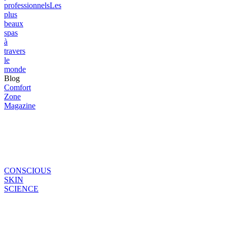
professionnels
Les
plus
beaux
spas
à
travers
le
monde
Blog
Comfort
Zone
Magazine
CONSCIOUS
SKIN
SCIENCE