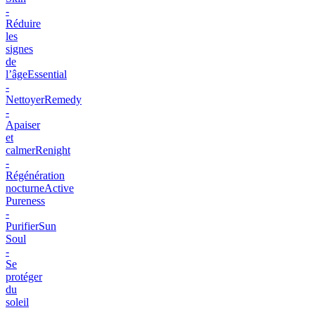
-
Réduire
les
signes
de
l’âge
Essential
-
Nettoyer
Remedy
-
Apaiser
et
calmer
Renight
-
Régénération
nocturne
Active
Pureness
-
Purifier
Sun
Soul
-
Se
protéger
du
soleil