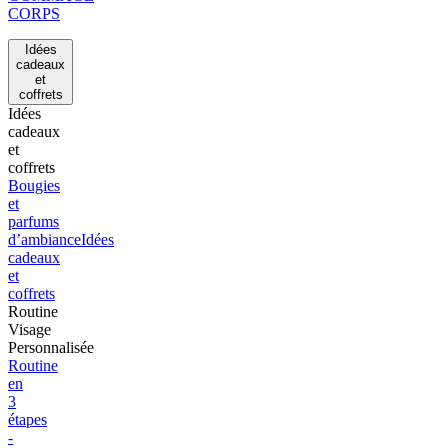
CORPS
Idées
cadeaux
et
coffrets
Idées
cadeaux
et
coffrets
Bougies
et
parfums
d’ambiance
Idées
cadeaux
et
coffrets
Routine
Visage
Personnalisée
Routine
en
3
étapes
-