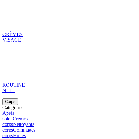
CRÈMES
VISAGE
ROUTINE
NUIT
Corps
Catégories
Après-
soleil
Crèmes
corps
Nettoyants
corps
Gommages
corps
Huiles