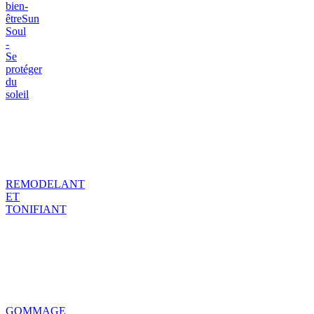
bien-
être
Sun
Soul
-
Se
protéger
du
soleil
REMODELANT
ET
TONIFIANT
GOMMAGE