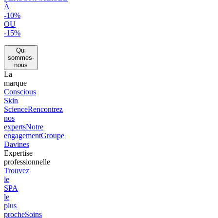
À
-10%
OU
-15%
Qui
sommes-
nous
La
marque
Conscious
Skin
Science
Rencontrez
nos
experts
Notre
engagement
Groupe
Davines
Expertise
professionnelle
Trouvez
le
SPA
le
plus
proche
Soins