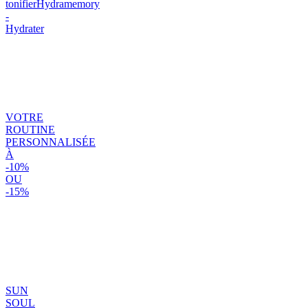
tonifier
Hydramemory
-
Hydrater
VOTRE
ROUTINE
PERSONNALISÉE
À
-10%
OU
-15%
SUN
SOUL