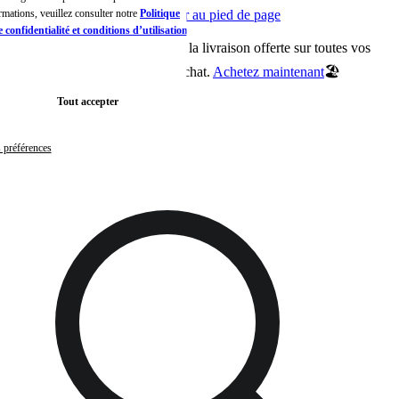
ormations, veuillez consulter notre
Passer au contenu principal
Politique
Aller au pied de page
 confidentialité et conditions d’utilisation de
1
🏖️Jusqu’au 24 août, profitez de la livraison offerte sur toutes vos
m
commandes, sans minimum d’achat.
Achetez maintenant
🏖️
Tout accepter
s préférences