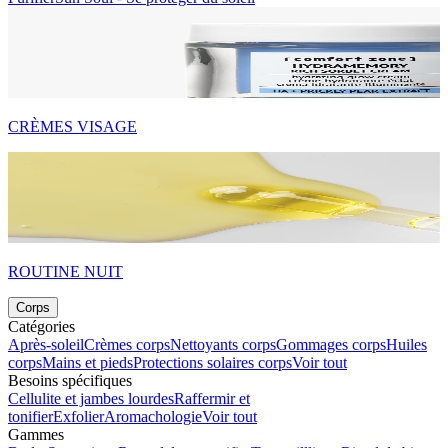
CRÈMES VISAGE
ROUTINE NUIT
Corps
Catégories
Après-soleil
Crèmes corps
Nettoyants corps
Gommages corps
Huiles
corps
Mains et pieds
Protections solaires corps
Voir tout
Besoins spécifiques
Cellulite et jambes lourdes
Raffermir et
tonifier
Exfolier
Aromachologie
Voir tout
Gammes