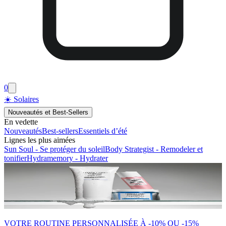
0
☀️ Solaires
Nouveautés et Best-Sellers
En vedette
Nouveautés
Best-sellers
Essentiels d’été
Lignes les plus aimées
Sun Soul - Se protéger du soleil
Body Strategist - Remodeler et
tonifier
Hydramemory - Hydrater
VOTRE ROUTINE PERSONNALISÉE À -10% OU -15%