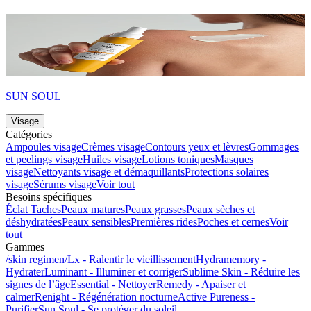
SUN SOUL
Visage
Catégories
Ampoules visage
Crèmes visage
Contours yeux et lèvres
Gommages
et peelings visage
Huiles visage
Lotions toniques
Masques
visage
Nettoyants visage et démaquillants
Protections solaires
visage
Sérums visage
Voir tout
Besoins spécifiques
Éclat
Taches
Peaux matures
Peaux grasses
Peaux sèches et
déshydratées
Peaux sensibles
Premières rides
Poches et cernes
Voir
tout
Gammes
/skin regimen/Lx - Ralentir le vieillissement
Hydramemory -
Hydrater
Luminant - Illuminer et corriger
Sublime Skin - Réduire les
signes de l’âge
Essential - Nettoyer
Remedy - Apaiser et
calmer
Renight - Régénération nocturne
Active Pureness -
Purifier
Sun Soul - Se protéger du soleil