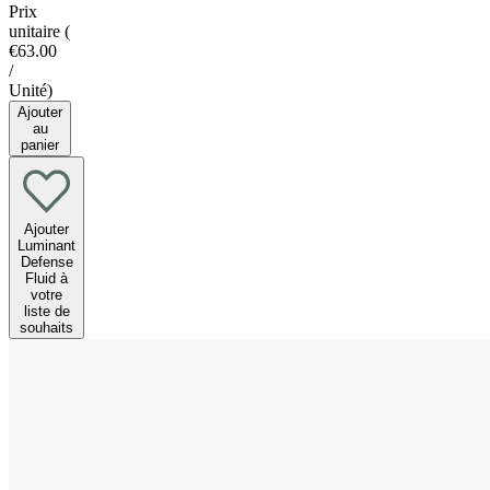
Prix
unitaire
(
€63.00
/
Unité
)
Ajouter
au
panier
Ajouter
Luminant
Defense
Fluid à
votre
liste de
souhaits