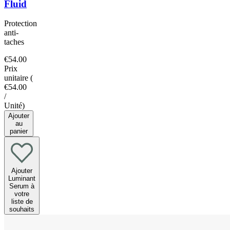
Fluid
Protection
anti-
taches
€54.00
Prix
unitaire
(
€54.00
/
Unité
)
Ajouter
au
panier
Ajouter
Luminant
Serum à
votre
liste de
souhaits