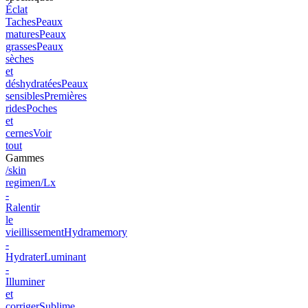
Éclat
Taches
Peaux
matures
Peaux
grasses
Peaux
sèches
et
déshydratées
Peaux
sensibles
Premières
rides
Poches
et
cernes
Voir
tout
Gammes
/skin
regimen/Lx
-
Ralentir
le
vieillissement
Hydramemory
-
Hydrater
Luminant
-
Illuminer
et
corriger
Sublime