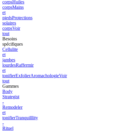
corps
Huiles
corps
Mains
et
pieds
Protections
solaires
corps
Voir
tout
Besoins
spécifiques
Cellulite
et
jambes
lourdes
Raffermir
et
tonifier
Exfolier
Aromachologie
Voir
tout
Gammes
Body
Strategist
-
Remodeler
et
tonifier
Tranquilllity
-
Rituel