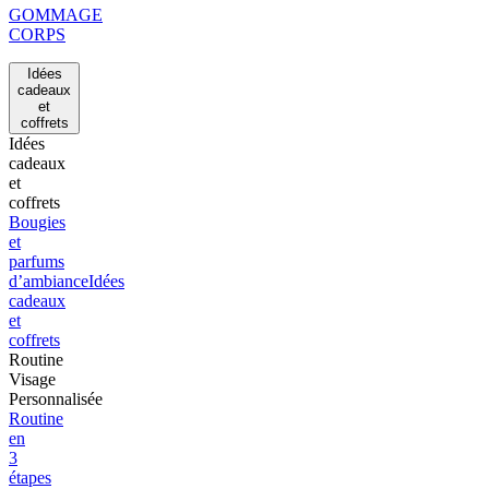
GOMMAGE
CORPS
Idées
cadeaux
et
coffrets
Idées
cadeaux
et
coffrets
Bougies
et
parfums
d’ambiance
Idées
cadeaux
et
coffrets
Routine
Visage
Personnalisée
Routine
en
3
étapes