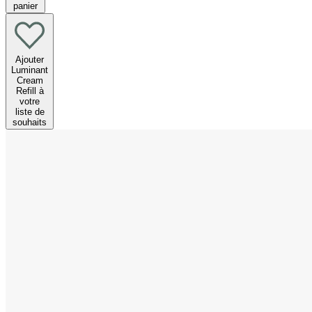
panier
Ajouter
Luminant
Cream
Refill à
votre
liste de
souhaits