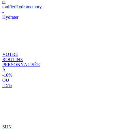
et
tonifier
Hydramemory
-
Hydrater
VOTRE
ROUTINE
PERSONNALISÉE
À
-10%
OU
-15%
SUN