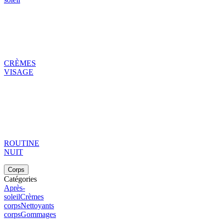
CRÈMES
VISAGE
ROUTINE
NUIT
Corps
Catégories
Après-
soleil
Crèmes
corps
Nettoyants
corps
Gommages