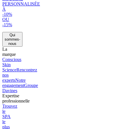
PERSONNALISÉE
À
-10%
OU
-15%
Qui
sommes-
nous
La
marque
Conscious
Skin
Science
Rencontrez
nos
experts
Notre
engagement
Groupe
Davines
Expertise
professionnelle
Trouvez
le
SPA
le
plus