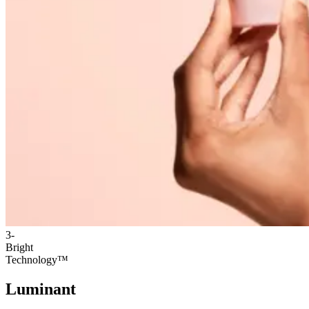
3-
Bright
Technology™
Luminant