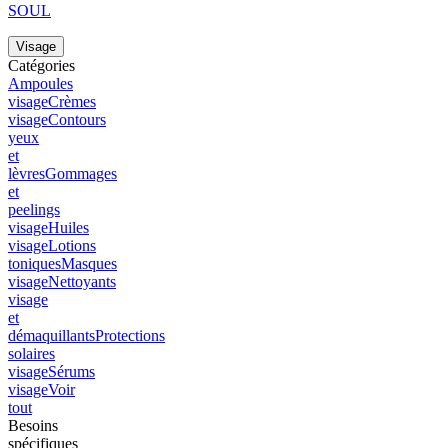
SOUL
Visage
Catégories
Ampoules
visage
Crèmes
visage
Contours
yeux
et
lèvres
Gommages
et
peelings
visage
Huiles
visage
Lotions
toniques
Masques
visage
Nettoyants
visage
et
démaquillants
Protections
solaires
visage
Sérums
visage
Voir
tout
Besoins
spécifiques