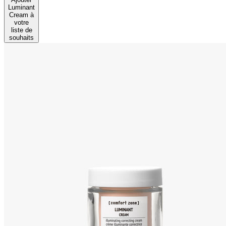
Luminant
Cream à
votre
liste de
souhaits