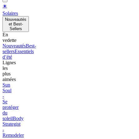
☀️
Solaires
Nouveautés
et Best-
Sellers
En
vedette
Nouveautés
Best-
sellers
Essentiels
d’été
Lignes
les
plus
aimées
Sun
Soul
-
Se
protéger
du
soleil
Body
Strategist
-
Remodeler