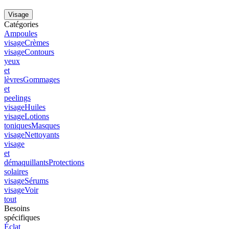
Visage
Catégories
Ampoules
visage
Crèmes
visage
Contours
yeux
et
lèvres
Gommages
et
peelings
visage
Huiles
visage
Lotions
toniques
Masques
visage
Nettoyants
visage
et
démaquillants
Protections
solaires
visage
Sérums
visage
Voir
tout
Besoins
spécifiques
Éclat