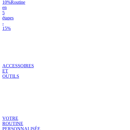
10%
Routine
en
5
étapes
-
15%
ACCESSOIRES
ET
OUTILS
VOTRE
ROUTINE
PERSONNALISÉE