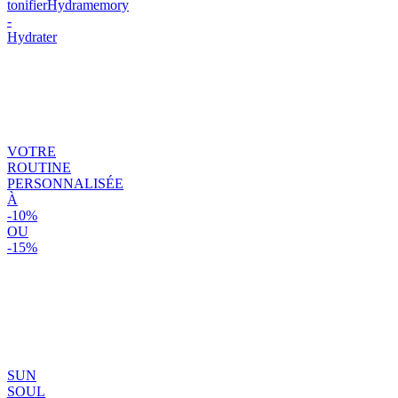
tonifier
Hydramemory
-
Hydrater
VOTRE
ROUTINE
PERSONNALISÉE
À
-10%
OU
-15%
SUN
SOUL