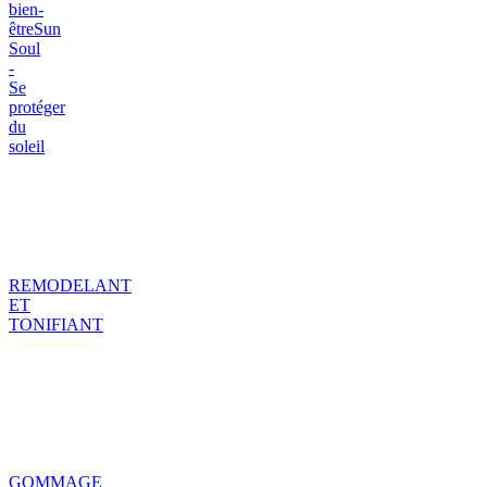
bien-
être
Sun
Soul
-
Se
protéger
du
soleil
REMODELANT
ET
TONIFIANT
GOMMAGE