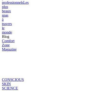
professionnels
Les
plus
beaux
spas
à
travers
le
monde
Blog
Comfort
Zone
Magazine
CONSCIOUS
SKIN
SCIENCE