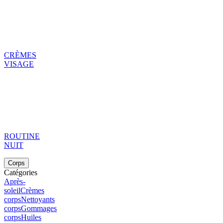
CRÈMES
VISAGE
ROUTINE
NUIT
Corps
Catégories
Après-
soleil
Crèmes
corps
Nettoyants
corps
Gommages
corps
Huiles