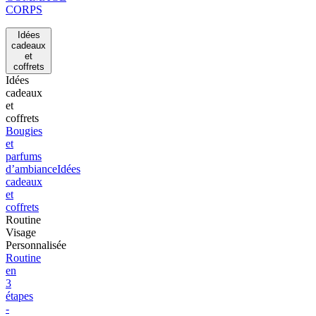
CORPS
Idées
cadeaux
et
coffrets
Idées
cadeaux
et
coffrets
Bougies
et
parfums
d’ambiance
Idées
cadeaux
et
coffrets
Routine
Visage
Personnalisée
Routine
en
3
étapes
-