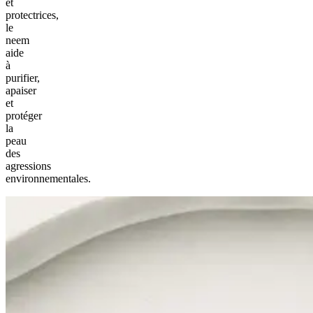
et
protectrices,
le
neem
aide
à
purifier,
apaiser
et
protéger
la
peau
des
agressions
environnementales.