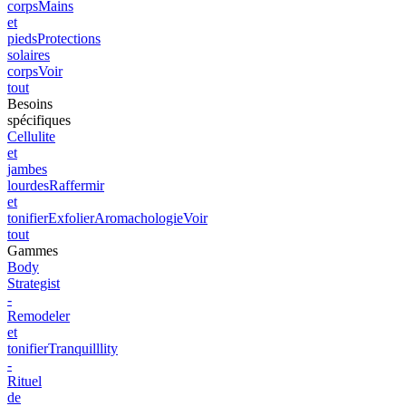
corps
Mains
et
pieds
Protections
solaires
corps
Voir
tout
Besoins
spécifiques
Cellulite
et
jambes
lourdes
Raffermir
et
tonifier
Exfolier
Aromachologie
Voir
tout
Gammes
Body
Strategist
-
Remodeler
et
tonifier
Tranquilllity
-
Rituel
de