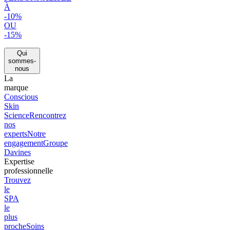
À
-10%
OU
-15%
Qui
sommes-
nous
La
marque
Conscious
Skin
Science
Rencontrez
nos
experts
Notre
engagement
Groupe
Davines
Expertise
professionnelle
Trouvez
le
SPA
le
plus
proche
Soins