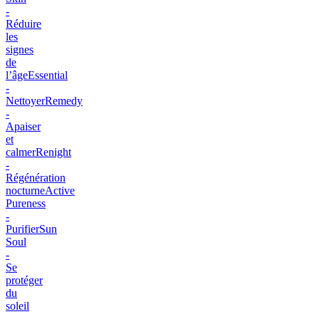
-
Réduire
les
signes
de
l’âge
Essential
-
Nettoyer
Remedy
-
Apaiser
et
calmer
Renight
-
Régénération
nocturne
Active
Pureness
-
Purifier
Sun
Soul
-
Se
protéger
du
soleil