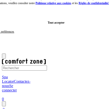
ations, veuillez consulter notre
Politique relative aux cookies
et les
Règles de confidentialité 
Passer
au
contenu
principal
Aller
au
Tout accepter
pied
de
s préférences
page
10€ de réduction sur votre prochaine commande.
S'inscrire
R
maintenant
t
Spa
Locator
Contactez-
nous
Se
connecter
0