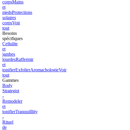
corps
Mains
et
pieds
Protections
solaires
corps
Voir
tout
Besoins
spécifiques
Cellulite
et
jambes
lourdes
Raffermir
et
tonifier
Exfolier
Aromachologie
Voir
tout
Gammes
Body
Strategist
-
Remodeler
et
tonifier
Tranquilllity
-
Rituel
de