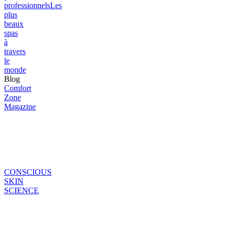
professionnels
Les
plus
beaux
spas
à
travers
le
monde
Blog
Comfort
Zone
Magazine
CONSCIOUS
SKIN
SCIENCE