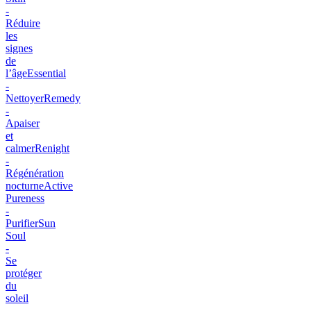
-
Réduire
les
signes
de
l’âge
Essential
-
Nettoyer
Remedy
-
Apaiser
et
calmer
Renight
-
Régénération
nocturne
Active
Pureness
-
Purifier
Sun
Soul
-
Se
protéger
du
soleil