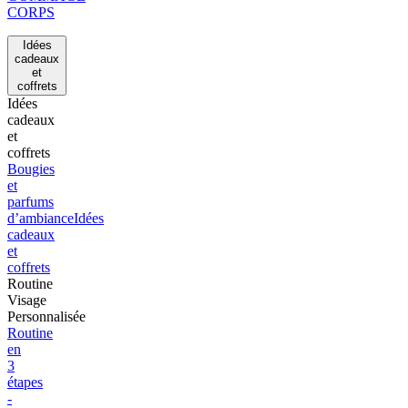
CORPS
Idées
cadeaux
et
coffrets
Idées
cadeaux
et
coffrets
Bougies
et
parfums
d’ambiance
Idées
cadeaux
et
coffrets
Routine
Visage
Personnalisée
Routine
en
3
étapes
-