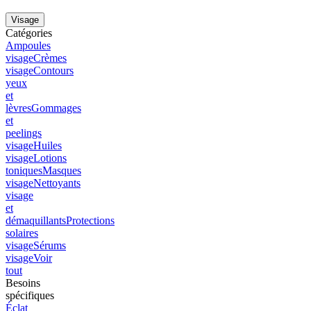
Visage
Catégories
Ampoules
visage
Crèmes
visage
Contours
yeux
et
lèvres
Gommages
et
peelings
visage
Huiles
visage
Lotions
toniques
Masques
visage
Nettoyants
visage
et
démaquillants
Protections
solaires
visage
Sérums
visage
Voir
tout
Besoins
spécifiques
Éclat