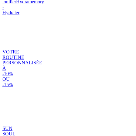
tonifier
Hydramemory
-
Hydrater
VOTRE
ROUTINE
PERSONNALISÉE
À
-10%
OU
-15%
SUN
SOUL