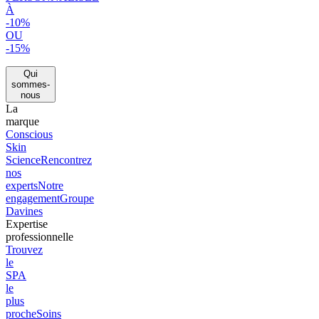
À
-10%
OU
-15%
Qui
sommes-
nous
La
marque
Conscious
Skin
Science
Rencontrez
nos
experts
Notre
engagement
Groupe
Davines
Expertise
professionnelle
Trouvez
le
SPA
le
plus
proche
Soins