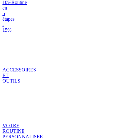
10%
Routine
en
5
étapes
-
15%
ACCESSOIRES
ET
OUTILS
VOTRE
ROUTINE
PERSONNALISÉE