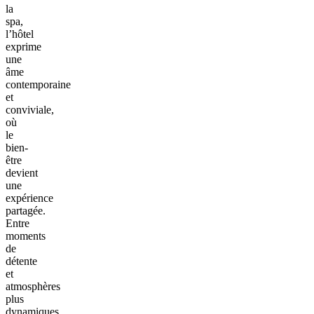
la
spa,
l’hôtel
exprime
une
âme
contemporaine
et
conviviale,
où
le
bien-
être
devient
une
expérience
partagée.
Entre
moments
de
détente
et
atmosphères
plus
dynamiques,