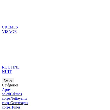
CRÈMES
VISAGE
ROUTINE
NUIT
Corps
Catégories
Après-
soleil
Crèmes
corps
Nettoyants
corps
Gommages
corps
Huiles