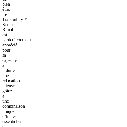
bien-
être.
Le
Tranquillity™
Scrub
Ritual
est
particulièrement
apprécié
pour
sa
capacité
à
induire
une
relaxation
intense
grâce
à
une
combinaison
unique
d’huiles
essentielles
et