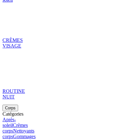
CRÈMES
VISAGE
ROUTINE
NUIT
Corps
Catégories
Après-
soleil
Crèmes
corps
Nettoyants
corps
Gommages