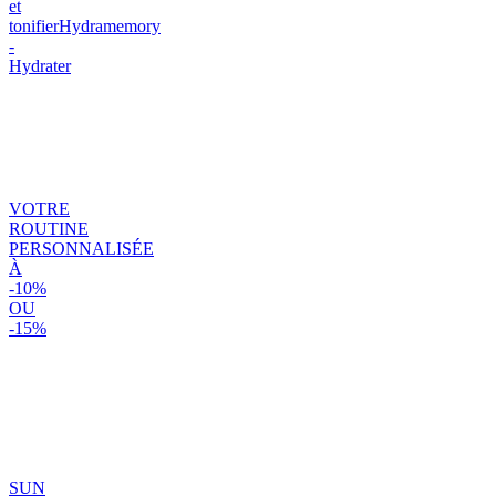
et
tonifier
Hydramemory
-
Hydrater
VOTRE
ROUTINE
PERSONNALISÉE
À
-10%
OU
-15%
SUN