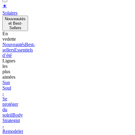
☀️
Solaires
Nouveautés
et Best-
Sellers
En
vedette
Nouveautés
Best-
sellers
Essentiels
d’été
Lignes
les
plus
aimées
Sun
Soul
-
Se
protéger
du
soleil
Body
Strategist
-
Remodeler