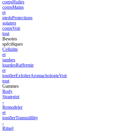
corps
Huiles
corps
Mains
et
pieds
Protections
solaires
corps
Voir
tout
Besoins
spécifiques
Cellulite
et
jambes
lourdes
Raffermir
et
tonifier
Exfolier
Aromachologie
Voir
tout
Gammes
Body
Strategist
-
Remodeler
et
tonifier
Tranquilllity
-
Rituel