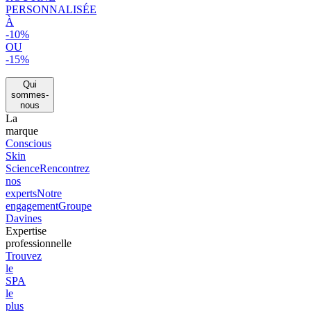
PERSONNALISÉE
À
-10%
OU
-15%
Qui
sommes-
nous
La
marque
Conscious
Skin
Science
Rencontrez
nos
experts
Notre
engagement
Groupe
Davines
Expertise
professionnelle
Trouvez
le
SPA
le
plus