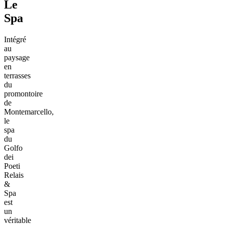
Le
Spa
Intégré
au
paysage
en
terrasses
du
promontoire
de
Montemarcello,
le
spa
du
Golfo
dei
Poeti
Relais
&
Spa
est
un
véritable