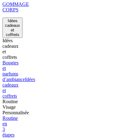
GOMMAGE
CORPS
Idées
cadeaux
et
coffrets
Idées
cadeaux
et
coffrets
Bougies
et
parfums
d’ambiance
Idées
cadeaux
et
coffrets
Routine
Visage
Personnalisée
Routine
en
3
étapes