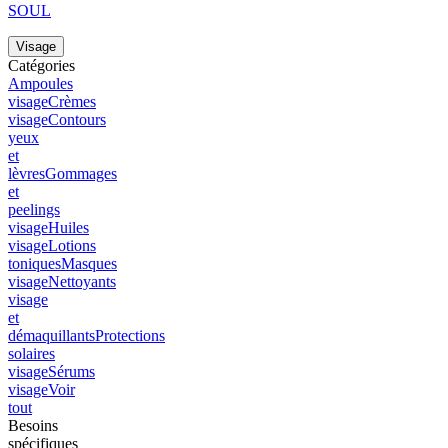
SOUL
Visage
Catégories
Ampoules
visage
Crèmes
visage
Contours
yeux
et
lèvres
Gommages
et
peelings
visage
Huiles
visage
Lotions
toniques
Masques
visage
Nettoyants
visage
et
démaquillants
Protections
solaires
visage
Sérums
visage
Voir
tout
Besoins
spécifiques