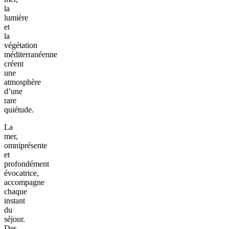
la
lumière
et
la
végétation
méditerranéenne
créent
une
atmosphère
d’une
rare
quiétude.
La
mer,
omniprésente
et
profondément
évocatrice,
accompagne
chaque
instant
du
séjour.
Des