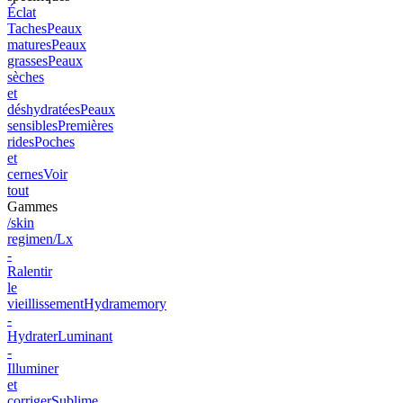
Éclat
Taches
Peaux
matures
Peaux
grasses
Peaux
sèches
et
déshydratées
Peaux
sensibles
Premières
rides
Poches
et
cernes
Voir
tout
Gammes
/skin
regimen/Lx
-
Ralentir
le
vieillissement
Hydramemory
-
Hydrater
Luminant
-
Illuminer
et
corriger
Sublime