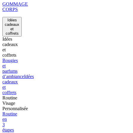
GOMMAGE
CORPS
Idées
cadeaux
et
coffrets
Idées
cadeaux
et
coffrets
Bougies
et
parfums
d’ambiance
Idées
cadeaux
et
coffrets
Routine
Visage
Personnalisée
Routine
en
3
étapes