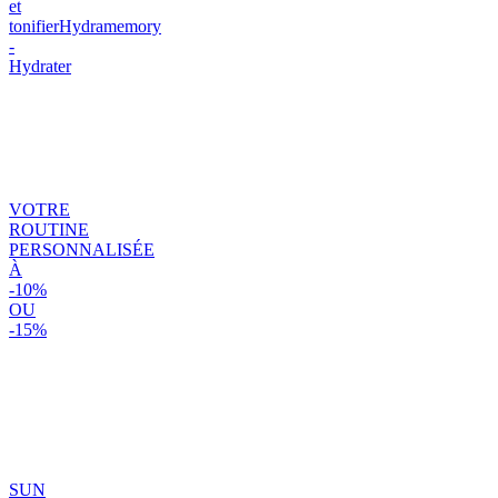
et
tonifier
Hydramemory
-
Hydrater
VOTRE
ROUTINE
PERSONNALISÉE
À
-10%
OU
-15%
SUN