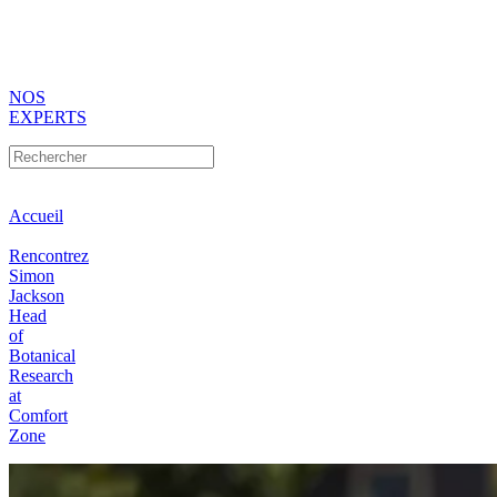
NOS
EXPERTS
Accueil
Rencontrez
Simon
Jackson
Head
of
Botanical
Research
at
Comfort
Zone