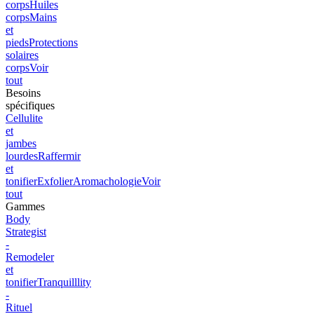
corps
Huiles
corps
Mains
et
pieds
Protections
solaires
corps
Voir
tout
Besoins
spécifiques
Cellulite
et
jambes
lourdes
Raffermir
et
tonifier
Exfolier
Aromachologie
Voir
tout
Gammes
Body
Strategist
-
Remodeler
et
tonifier
Tranquilllity
-
Rituel