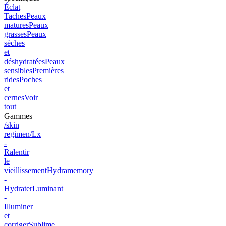
Éclat
Taches
Peaux
matures
Peaux
grasses
Peaux
sèches
et
déshydratées
Peaux
sensibles
Premières
rides
Poches
et
cernes
Voir
tout
Gammes
/skin
regimen/Lx
-
Ralentir
le
vieillissement
Hydramemory
-
Hydrater
Luminant
-
Illuminer
et
corriger
Sublime