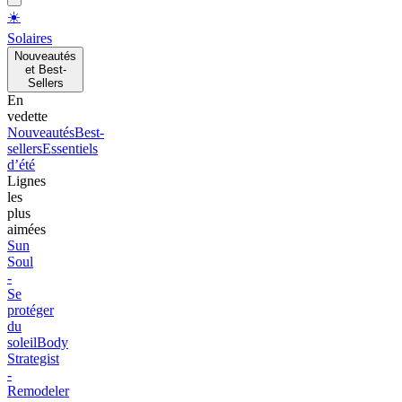
☀️
Solaires
Nouveautés
et Best-
Sellers
En
vedette
Nouveautés
Best-
sellers
Essentiels
d’été
Lignes
les
plus
aimées
Sun
Soul
-
Se
protéger
du
soleil
Body
Strategist
-
Remodeler