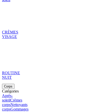
CRÈMES
VISAGE
ROUTINE
NUIT
Corps
Catégories
Après-
soleil
Crèmes
corps
Nettoyants
corps
Gommages