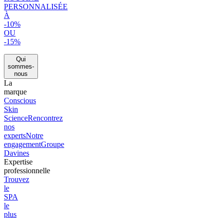
PERSONNALISÉE
À
-10%
OU
-15%
Qui
sommes-
nous
La
marque
Conscious
Skin
Science
Rencontrez
nos
experts
Notre
engagement
Groupe
Davines
Expertise
professionnelle
Trouvez
le
SPA
le
plus