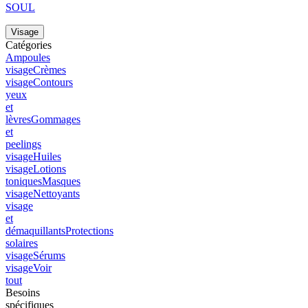
SOUL
Visage
Catégories
Ampoules
visage
Crèmes
visage
Contours
yeux
et
lèvres
Gommages
et
peelings
visage
Huiles
visage
Lotions
toniques
Masques
visage
Nettoyants
visage
et
démaquillants
Protections
solaires
visage
Sérums
visage
Voir
tout
Besoins
spécifiques