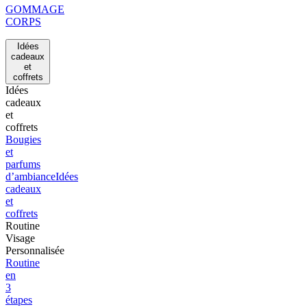
GOMMAGE
CORPS
Idées
cadeaux
et
coffrets
Idées
cadeaux
et
coffrets
Bougies
et
parfums
d’ambiance
Idées
cadeaux
et
coffrets
Routine
Visage
Personnalisée
Routine
en
3
étapes