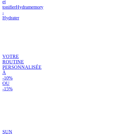
et
tonifier
Hydramemory
-
Hydrater
VOTRE
ROUTINE
PERSONNALISÉE
À
-10%
OU
-15%
SUN