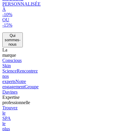
PERSONNALISÉE
À
-10%
OU
-15%
Qui
sommes-
nous
La
marque
Conscious
Skin
Science
Rencontrez
nos
experts
Notre
engagement
Groupe
Davines
Expertise
professionnelle
Trouvez
le
SPA
le
plus