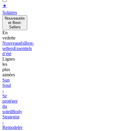
☀️
Solaires
Nouveautés
et Best-
Sellers
En
vedette
Nouveautés
Best-
sellers
Essentiels
d’été
Lignes
les
plus
aimées
Sun
Soul
-
Se
protéger
du
soleil
Body
Strategist
-
Remodeler