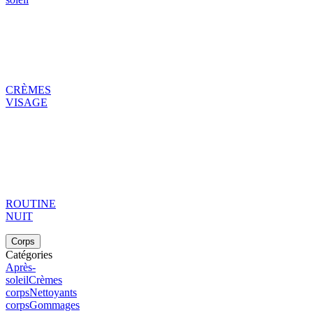
CRÈMES
VISAGE
ROUTINE
NUIT
Corps
Catégories
Après-
soleil
Crèmes
corps
Nettoyants
corps
Gommages