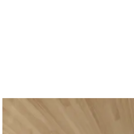
Sublime Skin Micropeel Lotion
Sublime Sk
Lotion exfoliante
Crème fluide r
€46.00
€111.00
Prix unitaire
(
Prix unitaire
(
€46.00
€111.00
/
Unité
)
/
Unité
)
Ajouter au panier
Ajouter au pan