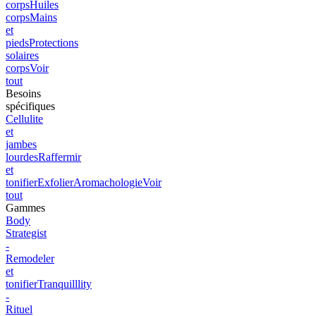
corps
Huiles
corps
Mains
et
pieds
Protections
solaires
corps
Voir
tout
Besoins
spécifiques
Cellulite
et
jambes
lourdes
Raffermir
et
tonifier
Exfolier
Aromachologie
Voir
tout
Gammes
Body
Strategist
-
Remodeler
et
tonifier
Tranquilllity
-
Rituel