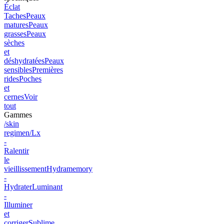
Éclat
Taches
Peaux
matures
Peaux
grasses
Peaux
sèches
et
déshydratées
Peaux
sensibles
Premières
rides
Poches
et
cernes
Voir
tout
Gammes
/skin
regimen/Lx
-
Ralentir
le
vieillissement
Hydramemory
-
Hydrater
Luminant
-
Illuminer
et
corriger
Sublime