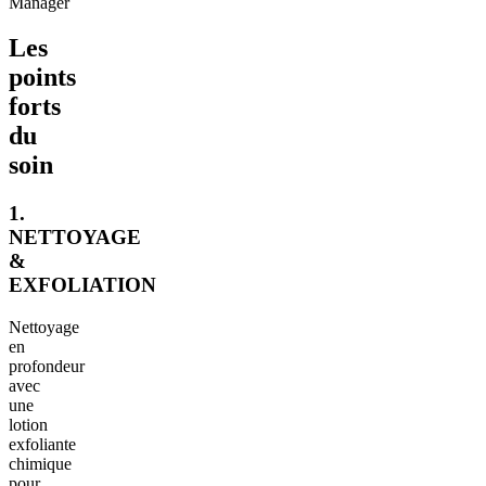
Manager
Les
points
forts
du
soin
1.
NETTOYAGE
&
EXFOLIATION
Nettoyage
en
profondeur
avec
une
lotion
exfoliante
chimique
pour