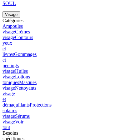
SOUL
Visage
Catégories
Ampoules
visage
Crèmes
visage
Contours
yeux
et
lèvres
Gommages
et
peelings
visage
Huiles
visage
Lotions
toniques
Masques
visage
Nettoyants
visage
et
démaquillants
Protections
solaires
visage
Sérums
visage
Voir
tout
Besoins
spécifiques